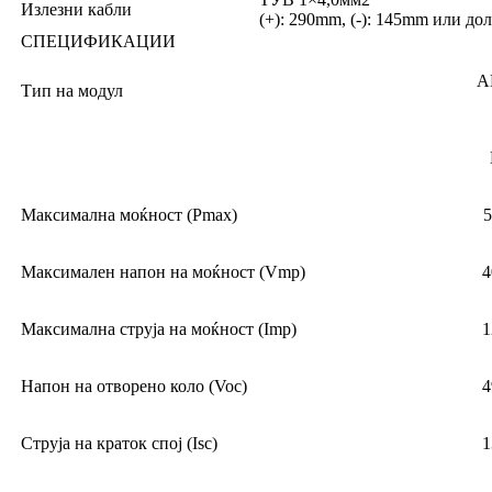
Излезни кабли
(+): 290mm, (-): 145mm или до
СПЕЦИФИКАЦИИ
A
Тип на модул
Максимална моќност (Pmax)
Максимален напон на моќност (Vmp)
4
Максимална струја на моќност (Imp)
1
Напон на отворено коло (Voc)
4
Струја на краток спој (Isc)
1