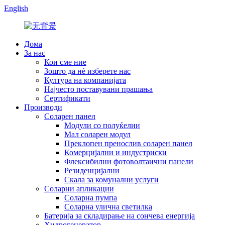
English
Дома
За нас
Кои сме ние
Зошто да нè изберете нас
Култура на компанијата
Најчесто поставувани прашања
Сертификати
Производи
Соларен панел
Модули со полуќелии
Мал соларен модул
Преклопен пренослив соларен панел
Комерцијални и индустриски
Флексибилни фотоволтаични панели
Резиденцијални
Скала за комунални услуги
Соларни апликации
Соларна пумпа
Соларна улична светилка
Батерија за складирање на сончева енергија
Хидрогенератор