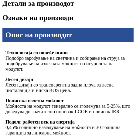
Детали за производот
Ознаки на производи
Опис на производот
Технологија со повеќе шини
Подобро заробување на светлина и собирање на струја за
подобрување на излезната моќност и сигурноста на
модулот.
Лесен дизајн
Лесен дизајн со транспарентна задна плоча за лесна
инсталација и ниска BOS цена.
Повисока излезна моќност
Моќноста на модулот генерално се зголемува за 5-25%, што
доведува до значително понизок LCOE и повисок IRR.
Подолг работен век на енергија
0,45% годишно намалување на моќноста и 30-годишна
гаранција за линеарна моќност.