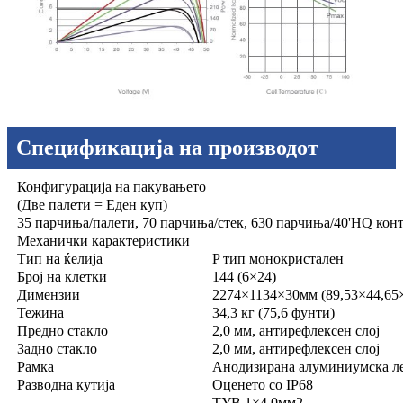
Спецификација на производот
Конфигурација на пакувањето
(Две палети = Еден куп)
35 парчиња/палети, 70 парчиња/стек, 630 парчиња/40'HQ конт
Механички карактеристики
Тип на ќелија
P тип монокристален
Број на клетки
144 (6×24)
Димензии
2274×1134×30мм (89,53×44,65
Тежина
34,3 кг (75,6 фунти)
Предно стакло
2,0 мм, антирефлексен слој
Задно стакло
2,0 мм, антирефлексен слој
Рамка
Анодизирана алуминиумска л
Разводна кутија
Оценето со IP68
ТУВ 1×4,0мм2