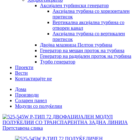
Аксијален турбински генератор
Аксијална турбина со хоризонтален
притисок
Вертикална аксијална турбина со
отворен канал
Аксијална турбина со вертикален
притисок
Двојна млазница Пелтон турбина
Генератор на мешан проток на турбина
Генератор на радијален проток на турбина
Турбо генератор
Проекти
Вести
Контактирајте не
Дома
Производи
Соларен панел
Модули со полуќелии