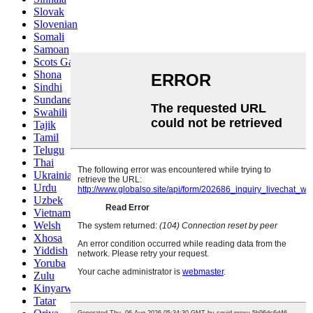
Slovak
Slovenian
Somali
Samoan
Scots Gaelic
Shona
Sindhi
Sundanese
Swahili
Tajik
Tamil
Telugu
Thai
Ukrainian
Urdu
Uzbek
Vietnamese
Welsh
Xhosa
Yiddish
Yoruba
Zulu
Kinyarwanda
Tatar