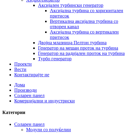
Аксијален турбински генератор
Аксијална турбина со хоризонтален
притисок
Вертикална аксијална турбина со
отворен канал
Аксијална турбина со вертикален
притисок
Двојна млазница Пелтон турбина
Генератор на мешан проток на турбина
Генератор на радијален проток на турбина
Турбо генератор
Проекти
Вести
Контактирајте не
Дома
Производи
Соларен панел
Комерцијални и индустриски
Категории
Соларен панел
Модули со полуќелии