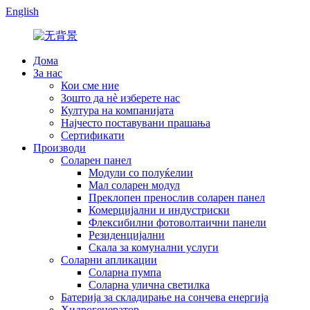
English
Дома
За нас
Кои сме ние
Зошто да нè изберете нас
Култура на компанијата
Најчесто поставувани прашања
Сертификати
Производи
Соларен панел
Модули со полуќелии
Мал соларен модул
Преклопен пренослив соларен панел
Комерцијални и индустриски
Флексибилни фотоволтаични панели
Резиденцијални
Скала за комунални услуги
Соларни апликации
Соларна пумпа
Соларна улична светилка
Батерија за складирање на сончева енергија
Хидрогенератор