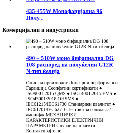
435-455W Монофацијална 96
Полу...
Комерцијални и индустриски
490 – 510W моно бифациална DG
108 распоред на полуќелии G12R
N-тип ќелија
Опис на производот Линеарни перформанси
Гаранција Сеопфатни сертификати ●
ISO9001:2015 QMS ● ISO14001:2015 EMS ●
ISO45001:2018 OHSMS ●
IEC61215/IEC61730 Стандарден квалитет ●
IEC61701/IEC62716 Тестови за сол/магла/
амонијак МЕХАНИЧКИ
КАРАКТЕРИСТИКИ ЕЛЕКТРИЧНИ
ПАРАМЕТРИ Случаи на проекти
Контактирајте не