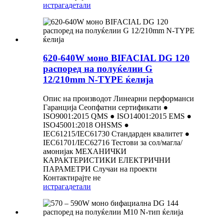
истрага
детали
620-640W моно BIFACIAL DG 120
распоред на полуќелии G
12/210mm N-TYPE ќелија
Опис на производот Линеарни перформанси
Гаранција Сеопфатни сертификати ●
ISO9001:2015 QMS ● ISO14001:2015 EMS ●
ISO45001:2018 OHSMS ●
IEC61215/IEC61730 Стандарден квалитет ●
IEC61701/IEC62716 Тестови за сол/магла/
амонијак МЕХАНИЧКИ
КАРАКТЕРИСТИКИ ЕЛЕКТРИЧНИ
ПАРАМЕТРИ Случаи на проекти
Контактирајте не
истрага
детали