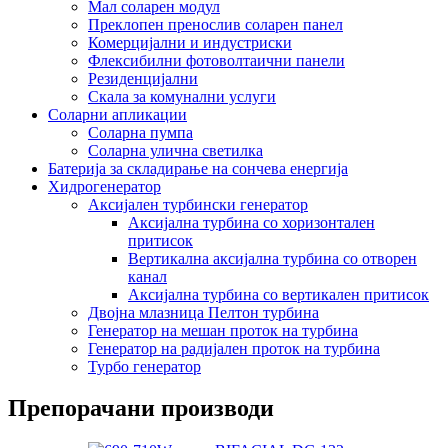
Мал соларен модул
Преклопен пренослив соларен панел
Комерцијални и индустриски
Флексибилни фотоволтаични панели
Резиденцијални
Скала за комунални услуги
Соларни апликации
Соларна пумпа
Соларна улична светилка
Батерија за складирање на сончева енергија
Хидрогенератор
Аксијален турбински генератор
Аксијална турбина со хоризонтален
притисок
Вертикална аксијална турбина со отворен
канал
Аксијална турбина со вертикален притисок
Двојна млазница Пелтон турбина
Генератор на мешан проток на турбина
Генератор на радијален проток на турбина
Турбо генератор
Препорачани производи