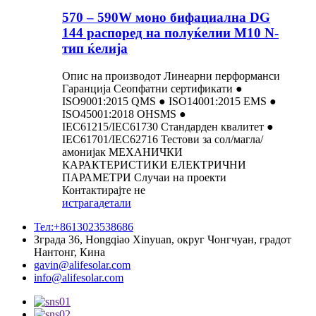
570 – 590W моно бифациална DG
144 распоред на полуќелии M10 N-
тип ќелија
Опис на производот Линеарни перформанси
Гаранција Сеопфатни сертификати ●
ISO9001:2015 QMS ● ISO14001:2015 EMS ●
ISO45001:2018 OHSMS ●
IEC61215/IEC61730 Стандарден квалитет ●
IEC61701/IEC62716 Тестови за сол/магла/
амонијак МЕХАНИЧКИ
КАРАКТЕРИСТИКИ ЕЛЕКТРИЧНИ
ПАРАМЕТРИ Случаи на проекти
Контактирајте не
истрага
детали
Тел:+8613023538686
Зграда 36, Hongqiao Xinyuan, округ Чонгчуан, градот
Нантонг, Кина
gavin@alifesolar.com
info@alifesolar.com